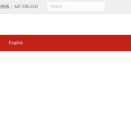
询热线：
647-338-2332
Search
for:
English