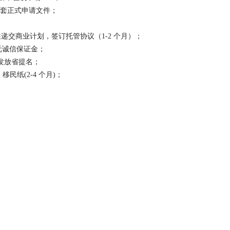
全套正式申请文件；
述递交商业计划，签订托管协议（1-2 个月）；
元诚信保证金；
，发放省提名；
民纸(2-4 个月)；